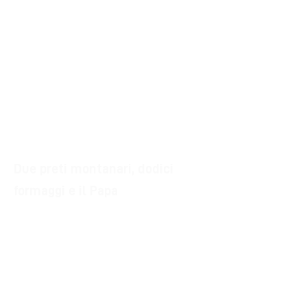
ottonovecentesco.
La chiesa, infatti, presenta
particolarità tipologiche totalmente
estranee all’architettura emiliana e
molto più prossime ai caratteri degli
edifici oltremontani e una singolare
facciata in stile gotico francese.
Due preti montanari, dodici
formaggi e il Papa
Nel 1921 il parroco di Montorio
suggerì a quello di Gabbiano di
andare a trovare niente meno che il
Papa per chiedere fondi per la
struttura della chiesa portandogli