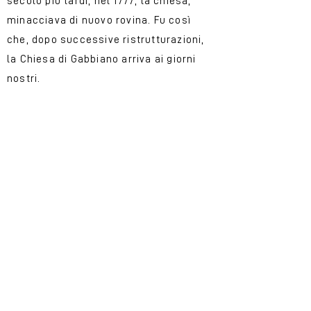
secolo più tardi, nel 1777, la chiesa,
minacciava di nuovo rovina. Fu così
che, dopo successive ristrutturazioni,
la Chiesa di Gabbiano arriva ai giorni
nostri.
Una chiesa davvero
speciale
Se siete appassionati di arte ed
architetture, questo luogo fa per voi!
L'edificio che possiamo ammirare
ora fu ridisegnato e ampliato nel
1921 su progetto dell’ingegnere
Ildebrando Tabarroni che propose
un’architettura neogotica, secondo i
dettami dell’eclettismo