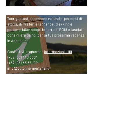
Tour gustosi, benessere naturale, percorsi di
storia, di misteri e leggende, trekking e
percorsi bike: scopri le terre di BOM e lasciati
consigliare da noi per la tua prossima vacanza
in Appennino
Contatti & proposte -
Informazioni utili
(+39)
331 443 0004
(+39)
051 65 83 109
info@bolognamontana.it
CONTATTI
BOM Bologna Montana