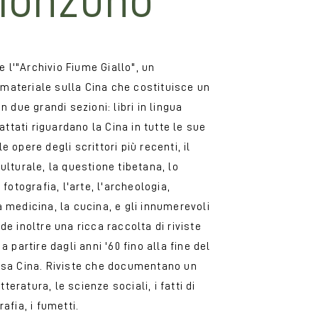
 Monzuno
 l'"Archivio Fiume Giallo", un
Le antich
 materiale sulla Cina che costituisce un
n due grandi sezioni: libri in lingua
La carta rita
rattati riguardano la Cina in tutte le sue
mille anni la
e opere degli scrittori più recenti, il
deperibilità 
culturale, la questione tibetana, lo
Inoltre ques
 fotografia, l'arte, l'archeologia,
letterati, e 
a medicina, la cucina, e gli innumerevoli
Nella Biblio
 inoltre una ricca raccolta di riviste
Carte ritagli
a partire dagli anni '60 fino alla fine del
dalla Cina" 
tessa Cina. Riviste che documentano un
immagini, di
eratura, le scienze sociali, i fatti di
affascinante
afia, i fumetti.