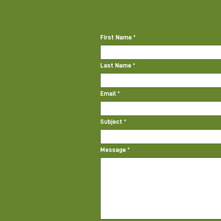
First Name
Last Name
Email
Subject
Message