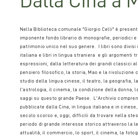
Dalla Cina a
Nella Biblioteca comunale "Giorgio Celli" è presente
imponente fondo librario di monografie, periodici e
patrimonio unico nel suo genere. I libri sono divisi i
italiana e libri in lingua straniera e gli argomenti t
espressioni, dalla letteratura dei grandi classici all
pensiero filosofico, la storia, Mao e la rivoluzione 
studio della lingua cinese, il teatro, la geografia, la
l'astrologia, il cinema, la condizione della donna, l
saggi su questo grande Paese. L'Archivio comprende
pubblicate dalla Cina, in lingua italiana e in cinese, 
secolo scorso e, oggi, difficili da trovare nella s
periodo di grande interesse storico attraverso la lett
attualità, il commercio, lo sport, il cinema, la fotogr