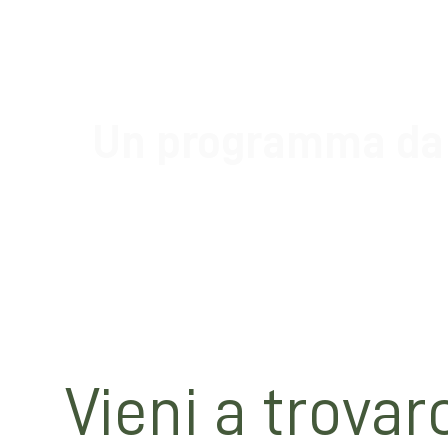
Un programma da 
Vi siete già segnati gli appuntamenti con l'
eventi in programma!
SCOPRI DI PIù
Vieni a trovarc