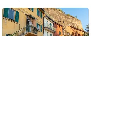
Un giro a Livergnano
Sapete che a BOM c'è un affascinante borgo
costruito per metà dentro la roccia?
CONTATTI
BOM Bologna Montana