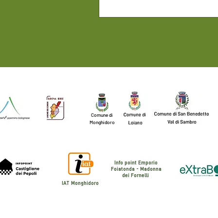
Comune di
Monghidoro
Info point Emporio
Foiatonda - Madonna
dei Fornelli
IAT Monghidoro