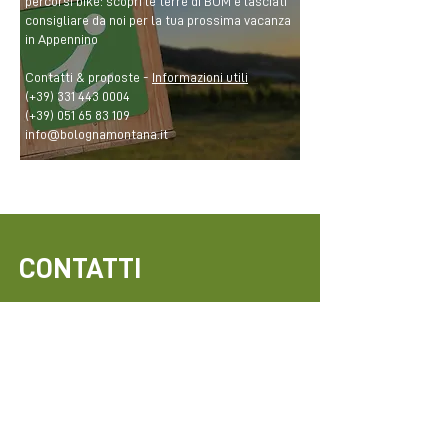
percorsi bike: scopri le terre di BOM e lasciati
consigliare da noi per la tua prossima vacanza
in Appennino
Contatti & proposte -
Informazioni utili
(+39)
331 443 0004
(+39)
051 65 83 109
info@bolognamontana.it
CONTATTI
BOM Bologna Montana
info@bolognamontana.it
(+39)
331 443 0004
@bom_bologna