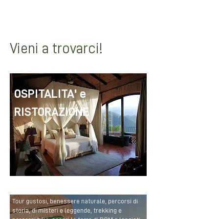
dove benessere e disintossicazione
saranno i vostri più amati souvenir.
Non vi viene già voglia di partire?
Vieni a trovarci!
OSPITALITA' e
RISTORAZIONE
Tour gustosi, benessere naturale, percorsi di
storia, di misteri e leggende, trekking e