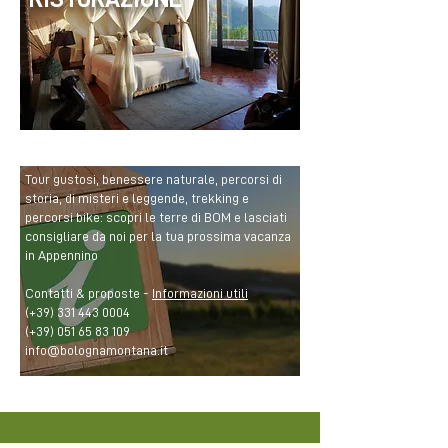
Tour gustosi, benessere naturale, percorsi di
storia, di misteri e leggende, trekking e
percorsi bike: scopri le terre di BOM e lasciati
consigliare da noi per la tua prossima vacanza
in Appennino
Contatti & proposte -
Informazioni utili
(+39)
331 443 0004
(+39)
051 65 83 109
info@bolognamontana.it