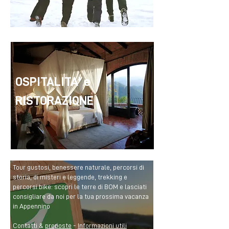
OSPITALITA' e
RISTORAZIONE
Tour gustosi, benessere naturale, percorsi di
storia, di misteri e leggende, trekking e
percorsi bike: scopri le terre di BOM e lasciati
consigliare da noi per la tua prossima vacanza
in Appennino
Contatti &
proposte
-
Informazioni utili