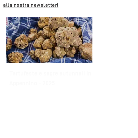
alla nostra newsletter!
Tartufeste e sagre autunnali in
Appennino - 2025
Domenica 12 ottobre Festa dei marroni
di
Scascoli (Loiano)
Domenica 12 e domenica 19 ottobre
tartufesta a
Monzuno
Sabato 18 e domenica 19 ottobre