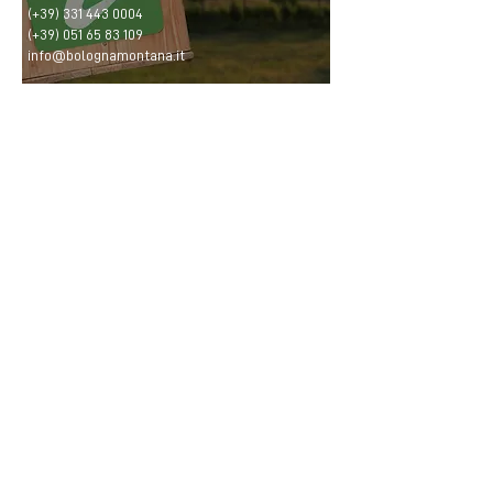
(+39)
331 443 0004
(+39)
051 65 83 109
info@bolognamontana.it