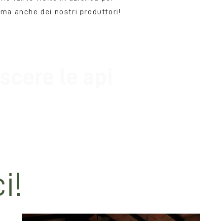
ma anche dei nostri produttori!
cere le api
 api ma nella natura incontaminata di BOM possiamo impara
suggerimenti per visite ed esperienze o venite a scoprire o
ggestivo mondo delle api.
i!