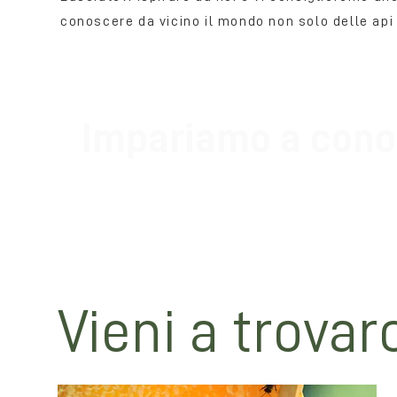
conoscere da vicino il mondo non solo delle api 
Impariamo a conos
Spesso capita di spaventarsi alla vista delle
preziosi e operosi! Contattateci per chiedere 
alle vostre bici, per entrare nel magico e su
Vieni a trovarc