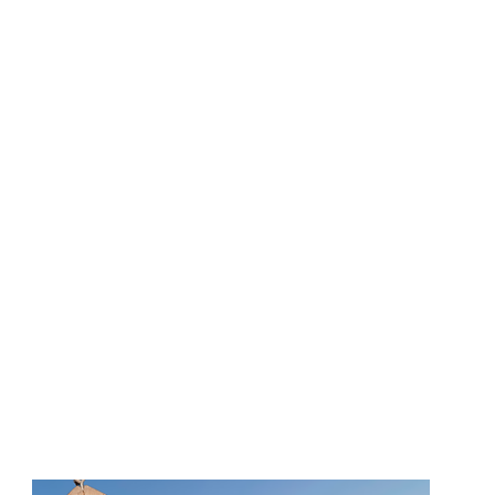
re a familiarizzare con questi insetti così
gni angolo della Bee Valley a piedi o in sella