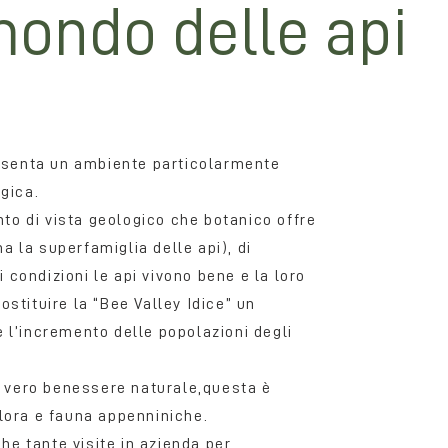
mondo delle api
Alla sco
resenta un ambiente particolarmente
gica.
Nel comune 
Soc. Coop. A
nto di vista geologico che botanico offre
d’Italia, è 
ma la superfamiglia delle api), di
stata accol
i condizioni le api vivono bene e la loro
Ozzano Emil
costituire la “Bee Valley Idice” un
questi si so
 e l’incremento delle popolazioni degli
Tecnologie A
Scienze Bio
i vero benessere naturale,questa è
dell’Univers
lora e fauna appenniniche.
supporto sci
Biodiversità
he tante visite in azienda per