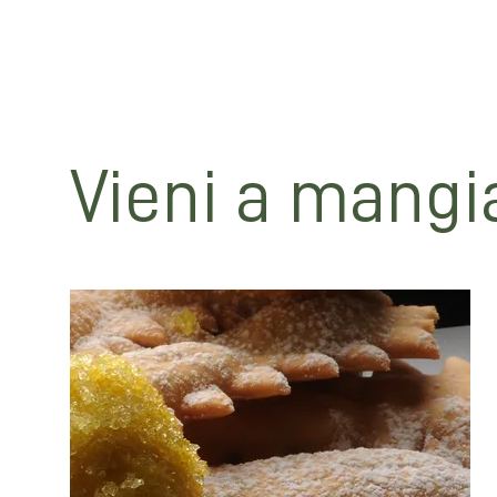
Avete preparato le Castagole di Nonna Paola? Mandateci 
Vieni a mangi