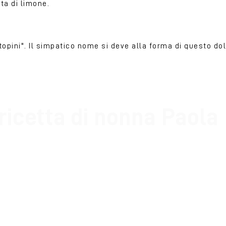
ta di limone.
"topini". Il simpatico nome si deve alla forma di questo do
ricetta di nonna Paola