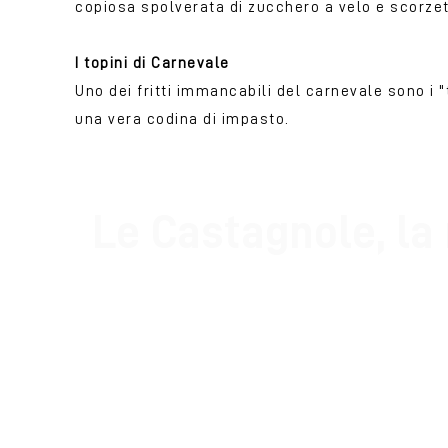
copiosa spolverata di zucchero a velo e scorzet
I topini di Carnevale
Uno dei fritti immancabili del carnevale sono i 
una vera codina di impasto.
Le Castagnole, la 
Ingredienti per circa 30 castagnole:
50 g di burro a temperatura ambiente
200 g di farina 00
2 uova
40 g di zucchero bianco
Vaniglia, aroma o baccello
8 g di lievito per dolci