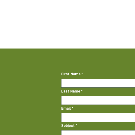
First Name
Last Name
Email
Subject