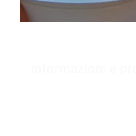
Informazioni e p
Info:
www.viadellalanaedellaseta.com/f
info@viadellalanaedellaseta.com
379 113 54 32