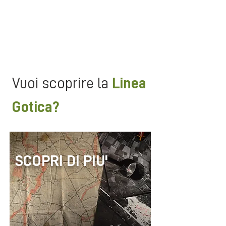
di nuovi esploratori; percorrerai
sentieri poco battuti ma con un
silenzio solenne e denso di storia
ed emozioni che ti resterà
impresso nella pelle.
Vuoi scoprire la
Linea
Gotica?
SCOPRI DI PIU'