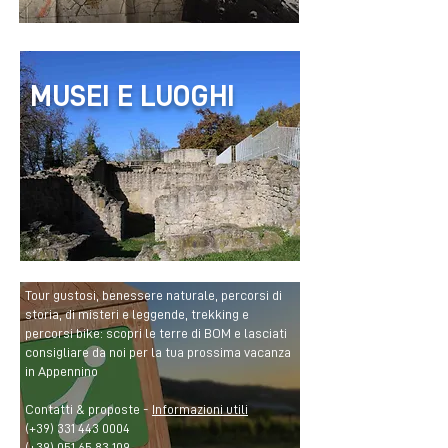
MUSEI E LUOGHI
Tour gustosi, benessere naturale, percorsi di
storia, di misteri e leggende, trekking e
percorsi bike: scopri le terre di BOM e lasciati
consigliare da noi per la tua prossima vacanza
in Appennino
Contatti & proposte -
Informazioni utili
(+39)
331 443 0004
(+39)
051 65 83 109