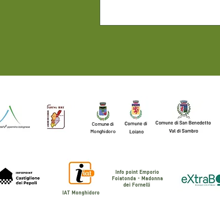
Comune di
Monghidoro
Info point Emporio
Foiatonda - Madonna
dei Fornelli
IAT Monghidoro