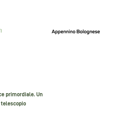
I
uce primordiale. Un
 telescopio