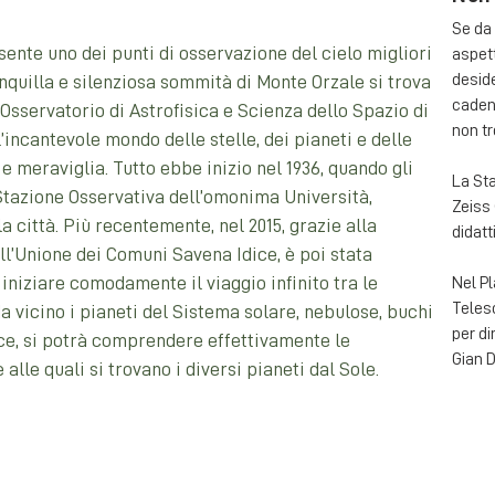
Se da 
sente uno dei punti di osservazione del cielo migliori
aspett
deside
ranquilla e silenziosa sommità di Monte Orzale si trova
cadent
 Osservatorio di Astrofisica e Scienza dello Spazio di
non tr
’incantevole mondo delle stelle, dei pianeti e delle
 e meraviglia. Tutto ebbe inizio nel 1936, quando gli
La Sta
Stazione Osservativa dell’omonima Università,
Zeiss 
 città. Più recentemente, nel 2015, grazie alla
didatt
l’Unione dei Comuni Savena Idice, è poi stata
 iniziare comodamente il viaggio infinito tra le
Nel Pl
Telesc
a vicino i pianeti del Sistema solare, nebulose, buchi
per di
vece, si potrà comprendere effettivamente le
Gian D
lle quali si trovano i diversi pianeti dal Sole.