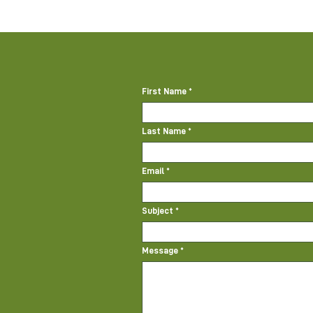
First Name
Last Name
Email
Subject
Message