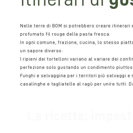
Nelle terre di BOM si potrebbero creare itinerari 
profumato fil rouge della pasta fresca.
In ogni comune, frazione, cucina, lo stesso piatto d
un sapore diverso.
I ripieni dei tortelloni variano al variare dei con
perfezione solo gustando un condimento piuttost
Funghi e selvaggina per i territori più selvaggi 
casalinghe e tagliatelle al ragù per unire tutti. 
La ricetta: impast