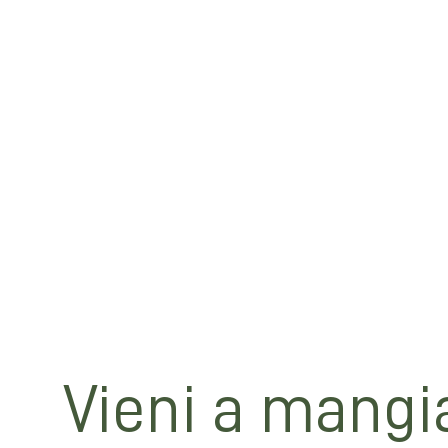
Ingredienti per preparare la pasta fresca da u
un mattarello, un tagliere, acqua e sale qb.
Procedimento: disponete la farina a "fontana"
lentamente con una forchetta la farina e le 
della mano. Continuate finchè l'impasto non 
minuti avvolto da una pellicola trasparente. S
Ora avete la base per creare la vostra pasta, si
Provatela anche voi e mostrateci le vostre crea
nostri social network!
Mani in pasta!
Vieni a mangi