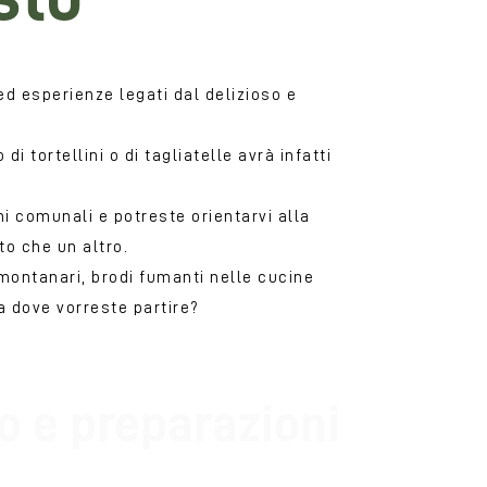
Tortelli 
ed esperienze legati dal delizioso e
Sapete che n
i tortellini o di tagliatelle avrà infatti
in corso una
Parliamo dei
fini comunali e potreste orientarvi alla
regionali e 
o che un altro.
nel gusto co
e montanari, brodi fumanti nelle cucine
cuochi e cuo
Da dove vorreste partire?
o e preparazioni