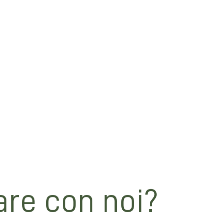
sare per la preparazione che preferirete, dosi per 4 person
, creando una montagna con un cratere dove poi metterete
uova e quando si saranno assorbite iniziate ad impastare 
sarà liscio ed omogeneo (aggiungete pochissima acqua alla
tendete l'impasto col mattrello sul tagliere e largo alla f
ete più da tagliatelle, tortellini o tortelloni?
zioni. Inviate le fotografie dei vostri piatti a
info@bolog
are con noi?