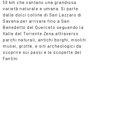
50 km che vantano una grandiosa
varietà naturale e umana. Si parte
dalle dolci colline di San Lazzaro di
Savena per arrivare fino a San
Benedetto del Querceto seguendo la
Valle del Torrente Zena attraverso
parchi naturali, antichi borghi, insoliti
musei, grotte, e siti archeologici da
scoprire sui passi e le scoperte del
Fantini.
TRATTI DISTINTIVI
te la consigliamo se...
non ti senti un "semplice"
camminatore, ma ti senti un po' un
Indiana Jones contemporaneo ed
appenninico,
devi assolutamente...