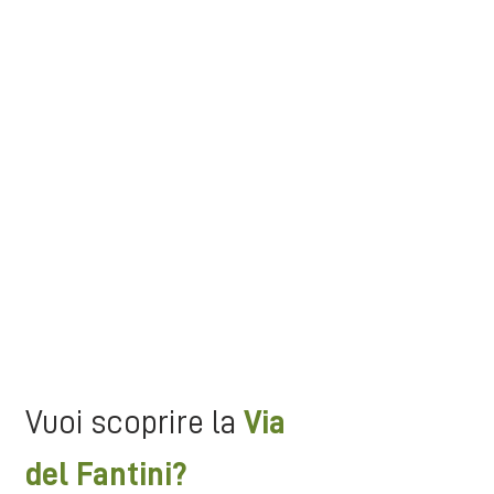
calarti nei panni del Fantini, il
Ricercatore d'Appennino,
esplorando l'area archeologica
Etrusco-Celtiche di Monte Bibele,
le Grotte del Farneto e il Museo dei
Botroidi, assaporandone tutta la
magica suggestione;
ti piacerà perchè...
scoprirai un Appennino davvero
suggestivo ed insolito,
attraversando luoghi che non ti
aspetti. Il tutto con gli occhi di un
avventuroso ricercatore
contemporaneo.
Vuoi scoprire la
Via
del Fantini?