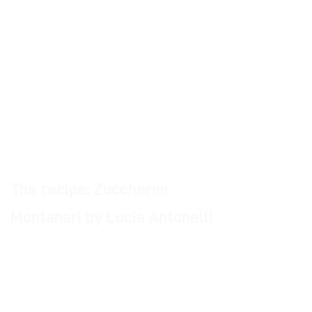
cannot miss the tasting of mountain
sugars. Starting with those of
Bologna, continuing with those of
Castiglione and ending, then, with
the famous sugars of Vernio and
Prato, you can savor the sensitive
variations of the recipe.
The recipe: Zuccherini
Montanari by Lucia Antonelli
Ingredients for about 1 kg and 100 of
finished glazed sugars: 500g flour 00,
50g sugar, 1 sachet of yeast, 5 eggs, 1