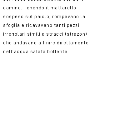
camino. Tenendo il mattarello
sospeso sul paiolo, rompevano la
sfoglia e ricavavano tanti pezzi
irregolari simili a stracci (strazon)
che andavano a finire direttamente
nell’acqua salata bollente.
Sweet shades of
territories
Do you want to experience the
Bologna-Prato journey in an
immersive way? Whether you are
walking along the Wool and Silk
Road or you intend to cross the
Regions on your two wheels, you