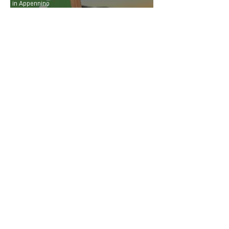
in Appennino
Contatti & proposte -
Informazioni utili
(+39)
331 443 0004
(+39)
051 65 83 109
info@bolognamontana.it
CONTACTS
BOM Bologna Montana
info@bolognamontana.it
(+39)
331 443 0004
@bom_bologna
@bom_bologna