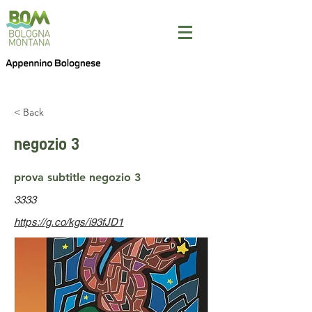
< Back
negozio 3
prova subtitle negozio 3
3333
https://g.co/kgs/i93fJD1