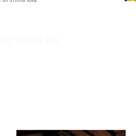
 un'ottima idea.
ce with us
can-Emilian Apennines know well the places where you ca
w to find out about the scheduled appointments and packag
e safety!