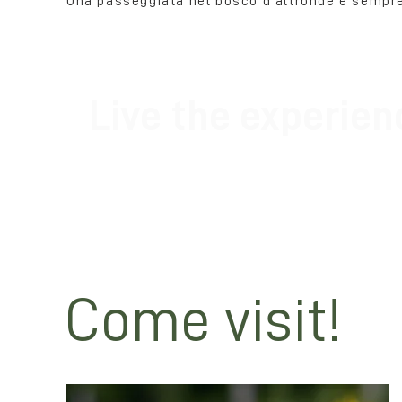
Una passeggiata nel bosco d'altronde è sempre
Live the experien
The Environmental Hiking Guides of the Tus
this experience. Contact us in the box belo
maybe even see) the deer in love in complet
Come visit!