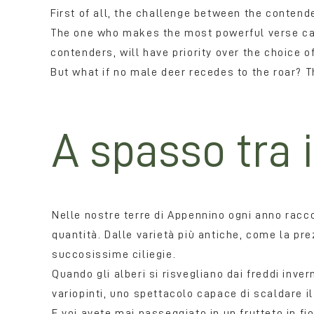
First of all, the challenge between the contend
The one who makes the most powerful verse cap
contenders, will have priority over the choice o
But what if no male deer recedes to the roar? T
A spasso tra 
Nelle nostre terre di Appennino ogni anno racc
quantità. Dalle varietà più antiche, come la p
succosissime ciliegie.
Quando gli alberi si risvegliano dai freddi invern
variopinti, uno spettacolo capace di scaldare il
E voi avete mai passeggiato in un frutteto in fi