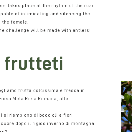
ers takes place at the rhythm of the roar.
able of intimidating and silencing the
f the female.
he challenge will be made with antlers!
i
frutteti
ogliamo frutta dolcissima e fresca in
reziosa Mela Rosa Romana, alle
i si riempiono di boccioli e fiori
 cuore dopo il rigido inverno di montagna.
ore?