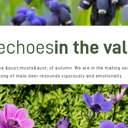
 echoes
in the va
f the &quot;musts&quot; of autumn. We are in the mating 
song of male deer resounds vigorously and emotionally.